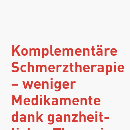
Komplementäre
Schmerztherapie
– weniger
Medika­mente
dank ganz­heit­